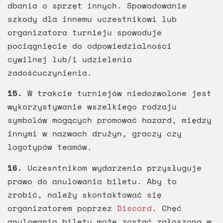
dbania o sprzęt innych. Spowodowanie
szkody dla innemu uczestnikowi lub
organizatora turnieju spowoduje
pociągnięcie do odpowiedzialności
cywilnej lub/i udzielenia
zadośćuczynienia.
15.
W trakcie turniejów niedozwolone jest
wykorzystywanie wszelkiego rodzaju
symbolów mogących promować hazard, między
innymi w nazwach drużyn, graczy czy
logotypów teamów.
16.
Uczesntnikom wydarzenia przysługuje
prawo do anulowania biletu. Aby to
zrobić, należy skontaktować się
organizatorem poprzez
Discord
. Chęć
anulowania biletu może zostać zgłoszona w