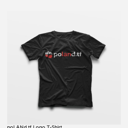
poLANd.tf Logo T-Shirt